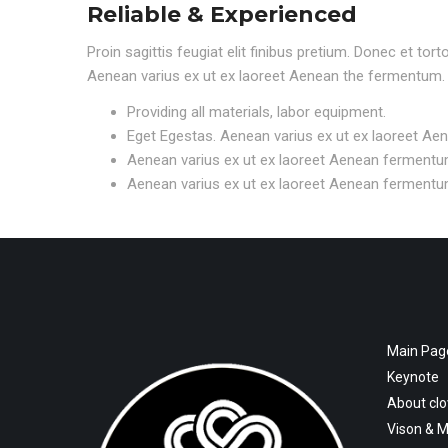
Reliable & Experienced
Proin sagittis feugiat elit finibus pretium. Donec et to
Aenean varius ex ut ex laoreet Aenean the fermentum.
Providing all materials, labor equipment.
Eget Egestas. Aenean varius ex ut ex laoreet Ae
Aenean varius ex ut ex laoreet Aenean fermentu
Aenean varius ex ut ex laoreet Aenean fermentu
Main Pag
Keynote
About cl
Vison & M