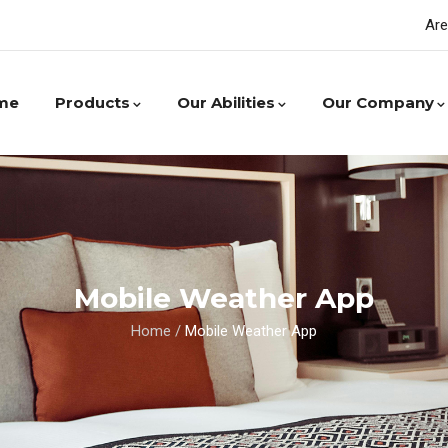
Are
me
Products
Our Abilities
Our Company
Mobile Weather App
Home
/
Mobile Weather App