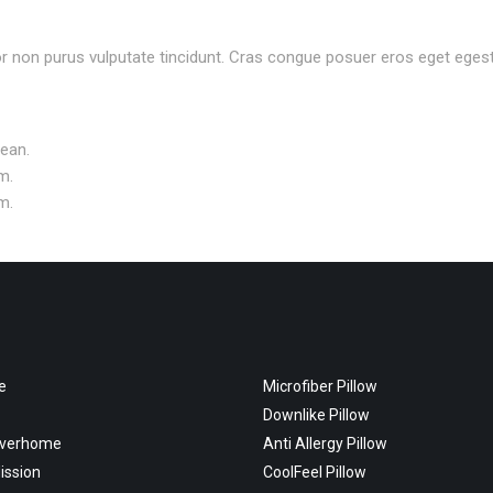
rtor non purus vulputate tincidunt. Cras congue posuer eros eget eges
nean.
m.
m.
e
Microfiber Pillow
Downlike Pillow
overhome
Anti Allergy Pillow
ission
CoolFeel Pillow