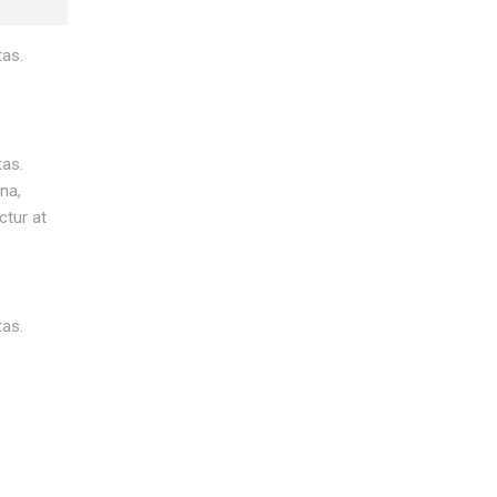
tas.
tas.
na,
ctur at
tas.